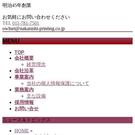
明治45年創業
お気軽にお問い合わせください
TEL
011-781-7501
owlnet@nakanishi-printing.co.jp
MENU
メ
TOP
会社概要
ニ
経営理念
ュ
会社沿革
ー
事業案内
を
当社の個人情報保護について
飛
業務案内
ば
主な設備
す
採用情報
お問い合せ
ニュース＆トピックス
HOME
»