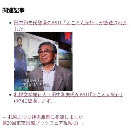
関連記事
田中和夫氏登場のBS11「とことん紀行」が放送されま
した。
札幌文学発行人・田中和夫氏がBS11｢とことん紀行｣
(8/2)に登場します。
←
札幌まつり神輿渡御に参加しました
第20回東京国際ブックフェア視察(1)
→