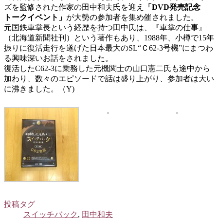
ズを監修された作家の田中和夫氏を迎え
「DVD発売記念
トークイベント」
が大勢の参加者を集め催されました。
元国鉄車掌長という経歴を持つ田中氏は、『車掌の仕事』
（北海道新聞社刊）という著作もあり、1988年、小樽で15年
振りに復活走行を遂げた日本最大のSL“Ｃ62-3号機”にまつわ
る興味深いお話をされました。
復活したC62-3に乗務した元機関士の山口憲二氏も途中から
加わり、数々のエピソードで話は盛り上がり、参加者は大い
に沸きました。（Y)
投稿タグ
スイッチバック
,
田中和夫