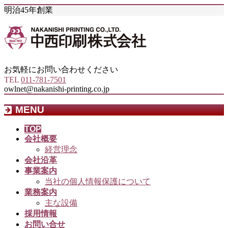
明治45年創業
お気軽にお問い合わせください
TEL
011-781-7501
owlnet@nakanishi-printing.co.jp
MENU
メ
TOP
会社概要
ニ
経営理念
ュ
会社沿革
ー
事業案内
を
当社の個人情報保護について
飛
業務案内
ば
主な設備
す
採用情報
お問い合せ