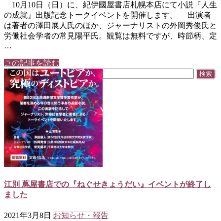
10月10日（日）に、紀伊國屋書店札幌本店にて小説『人生
の成就』出版記念トークイベントを開催します。 出演者
は著者の澤田展人氏のほか、ジャーナリストの外岡秀俊氏と
労働社会学者の常見陽平氏。観覧は無料ですが、時節柄、定
…
この記事を読む
検
索:
江別 蔦屋書店での『ねぐせきょうだい』イベントが終了し
ました
2021年3月8日
お知らせ・報告