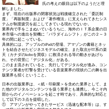
氏の考えの眼目は以下のようだと理
解しました。
まず、現在の出版界の閉塞状況は戦後確立された「委託制
度」「再販制度」および「著作権法」に支えられてきたシス
テムが制度疲労を起こしてきている現れでないか。
業界内で手をこまぬいているうちに、海外のＩＴ系企業の日
本市場への進出を契機に「パラダイムシフト」がこの２～３
年の間に起こっている。
具体的には、アップルのiPadの登場、アマゾンの書籍とネッ
トを結合させたビジネスモデルの確立、また取次がIT系の楽
天（カナダのkoboを買収）に救済される等の動きがあげら
れ、その背景に「デジタル化」がある。
このまま流されていると、先行してデジタル化が進み、コン
テンツ業者が打撃を受けている音楽業界の現状の二の舞を出
版業界も招くということ。
日本の出版業界は、＜紙・印刷業＞を含めた業界として、ま
た他のデジタルコンテンツを扱う業界とも連携し、今こそ内
部からのイノベーションを起こす時であり、具体的な対応と
して以下の３点を提唱した。
① アマゾンがやってきたサービス（迅速な配本等）は、す