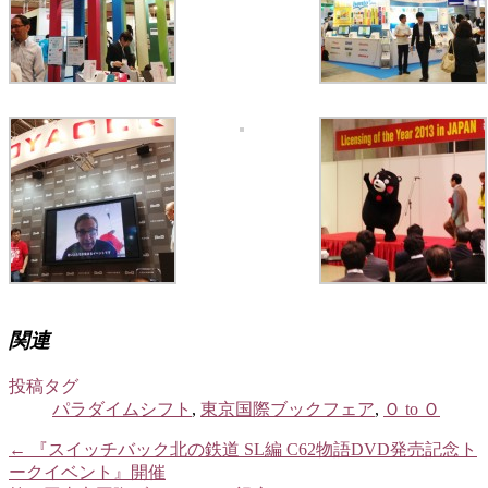
関連
投稿タグ
パラダイムシフト
,
東京国際ブックフェア
,
Ｏ to Ｏ
←
『スイッチバック北の鉄道 SL編 C62物語DVD発売記念ト
ークイベント』開催