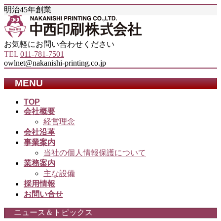
明治45年創業
お気軽にお問い合わせください
TEL
011-781-7501
owlnet@nakanishi-printing.co.jp
MENU
メ
TOP
会社概要
ニ
経営理念
ュ
会社沿革
ー
事業案内
を
当社の個人情報保護について
飛
業務案内
ば
主な設備
す
採用情報
お問い合せ
ニュース＆トピックス