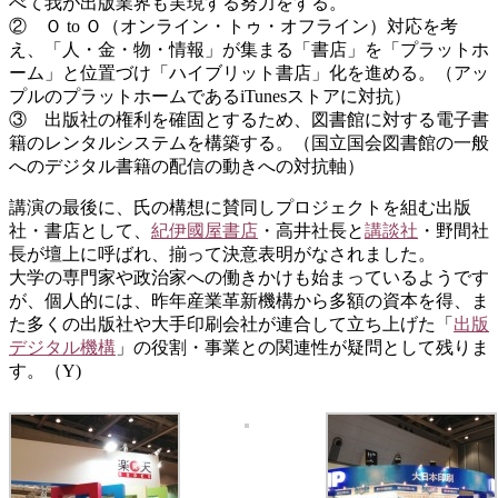
べて我が出版業界も実現する努力をする。
② Ｏ to Ｏ（オンライン・トゥ・オフライン）対応を考
え、「人・金・物・情報」が集まる「書店」を「プラットホ
ーム」と位置づけ「ハイブリット書店」化を進める。（アッ
プルのプラットホームであるiTunesストアに対抗）
③ 出版社の権利を確固とするため、図書館に対する電子書
籍のレンタルシステムを構築する。（国立国会図書館の一般
へのデジタル書籍の配信の動きへの対抗軸）
講演の最後に、氏の構想に賛同しプロジェクトを組む出版
社・書店として、
紀伊國屋書店
・高井社長と
講談社
・野間社
長が壇上に呼ばれ、揃って決意表明がなされました。
大学の専門家や政治家への働きかけも始まっているようです
が、個人的には、昨年産業革新機構から多額の資本を得、ま
た多くの出版社や大手印刷会社が連合して立ち上げた「
出版
デジタル機構
」の役割・事業との関連性が疑問として残りま
す。（Y)