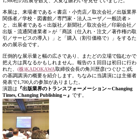
1,360社の出展を数え、大変な賑わいを見せていました。
本展は、来場者である＜書店・小売店／取次会社／出版業界
関係者／学校・図書館／専門家・法人ユーザ／一般読者＞
と、出展者である＜出版社／新聞社／取次会社／印刷会社／
出版・流通関連業者＞が「商談（仕入れ・注文／著作権の取
引／サービスの導入）」と「購入（割引価格で）」をするた
めの展示会です。
圧倒的な展示量と幅の広さであり、またどの立場で臨むかで
把え方は異なるかもしれません。報告の１回目は初日に行わ
れた、
(株)KADOKAWA
取締役会長の角川歴彦(つぐひこ)氏
の基調講演の概要を紹介します。ちなみに当講演には主催者
発表で1,700人の参加がありました。
演題は
『出版業界のトランスフォーメーション～Changing
Times, Changing Publishing～』
です。