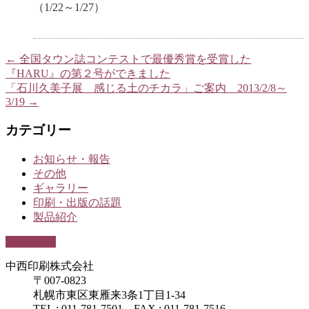
（1/22～1/27）
←
全国タウン誌コンテストで最優秀賞を受賞した
『HARU』の第２号ができました
「石川久美子展 感じる土のチカラ」ご案内 2013/2/8～
3/19
→
カテゴリー
お知らせ・報告
その他
ギャラリー
印刷・出版の話題
製品紹介
PAGETOP
中西印刷株式会社
〒007-0823
札幌市東区東雁来3条1丁目1-34
TEL : 011-781-7501 FAX : 011-781-7516