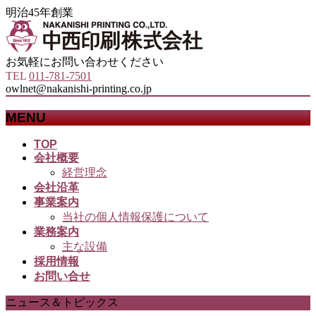
明治45年創業
お気軽にお問い合わせください
TEL
011-781-7501
owlnet@nakanishi-printing.co.jp
MENU
メ
TOP
会社概要
ニ
経営理念
ュ
会社沿革
ー
事業案内
を
当社の個人情報保護について
飛
業務案内
ば
主な設備
す
採用情報
お問い合せ
ニュース＆トピックス