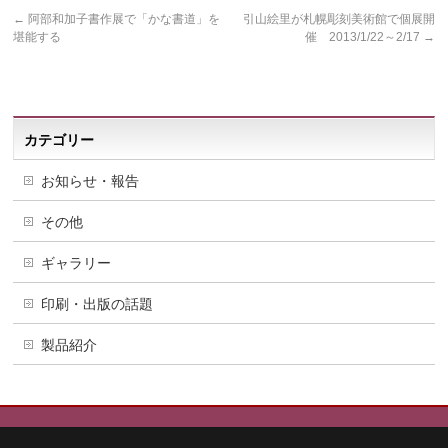
←
阿部和加子書作展で「かな書道」を
引山絵里が札幌彫刻美術館で個展開
堪能する
催 2013/1/22～2/17
→
カテゴリー
お知らせ・報告
その他
ギャラリー
印刷・出版の話題
製品紹介