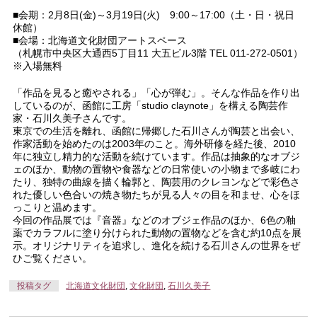
■会期：2月8日(金)～3月19日(火) 9:00～17:00（土・日・祝日
休館）
■会場：北海道文化財団アートスペース
（札幌市中央区大通西5丁目11 大五ビル3階 TEL 011-272-0501）
※入場無料
「作品を見ると癒やされる」「心が弾む」。そんな作品を作り出
しているのが、函館に工房「studio claynote」を構える陶芸作
家・石川久美子さんです。
東京での生活を離れ、函館に帰郷した石川さんが陶芸と出会い、
作家活動を始めたのは2003年のこと。海外研修を経た後、2010
年に独立し精力的な活動を続けています。作品は抽象的なオブジ
ェのほか、動物の置物や食器などの日常使いの小物まで多岐にわ
たり、独特の曲線を描く輪郭と、陶芸用のクレヨンなどで彩色さ
れた優しい色合いの焼き物たちが見る人々の目を和ませ、心をほ
っこりと温めます。
今回の作品展では『音器』などのオブジェ作品のほか、6色の釉
薬でカラフルに塗り分けられた動物の置物などを含む約10点を展
示。オリジナリティを追求し、進化を続ける石川さんの世界をぜ
ひご覧ください。
投稿タグ
北海道文化財団
,
文化財団
,
石川久美子