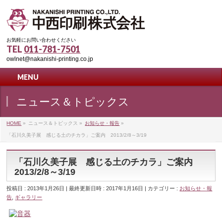
お気軽にお問い合わせください
TEL
011-781-7501
owlnet@nakanishi-printing.co.jp
MENU
ニュース＆トピックス
HOME
»
ニュース＆トピックス
»
お知らせ・報告
»
「石川久美子展 感じる土のチカラ」ご案内 2013/2/8～3/19
「石川久美子展 感じる土のチカラ」ご案内
2013/2/8～3/19
投稿日 : 2013年1月26日
最終更新日時 : 2017年1月16日
カテゴリー :
お知らせ・報
告
,
ギャラリー