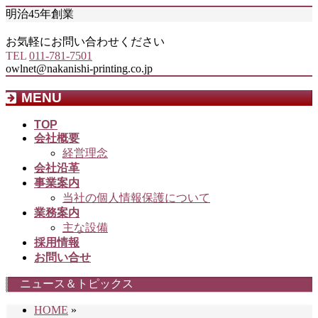
明治45年創業
お気軽にお問い合わせください
TEL
011-781-7501
owlnet@nakanishi-printing.co.jp
MENU
メ
TOP
会社概要
ニ
経営理念
ュ
会社沿革
ー
事業案内
を
当社の個人情報保護について
飛
業務案内
ば
主な設備
す
採用情報
お問い合せ
ニュース＆トピックス
HOME
»