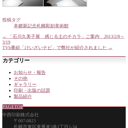
投稿タグ
本郷新記念札幌彫刻美術館
←
「石川久美子展 感じる土のチカラ」ご案内 2013/2/8～
3/19
TVh番組「けいざいナビ」で弊社が紹介されました
→
カテゴリー
お知らせ・報告
その他
ギャラリー
印刷・出版の話題
製品紹介
PAGETOP
中西印刷株式会社
〒007-0823
札幌市東区東雁来3条1丁目1-34