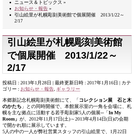
ニュース＆トピックス
»
お知らせ・報告
»
引山絵里が札幌彫刻美術館で個展開催 2013/1/22～
2/17
引山絵里が札幌彫刻美術館
で個展開催 2013/1/22～
2/17
投稿日 : 2013年1月28日
最終更新日時 : 2017年1月16日
カテ
ゴリー :
お知らせ・報告
,
ギャラリー
本郷新記念札幌彫刻美術館にて、「
コレクション展 石と木
のかたち
」との同時開催で、本館展示室の一角を会場に、札
幌を主な拠点に活動する若手彫刻家5人の個展─「
In My
Room」
が、2012年11月17日(土)～2013年4月14日(日)の会期
で開かれ順に展示しています。
5人の中の一人が弊社営業スタッフの引山絵里で、1月22日