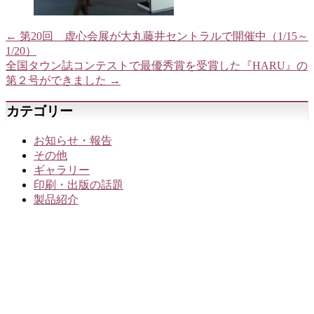
←
第20回 虚心会展が大丸藤井セントラルで開催中（1/15～
1/20）
全国タウン誌コンテストで最優秀賞を受賞した『HARU』の
第２号ができました
→
カテゴリー
お知らせ・報告
その他
ギャラリー
印刷・出版の話題
製品紹介