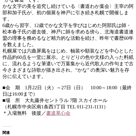
かな文字の美を追究し続けている〈書道わか葉会〉主宰の阿
部和加子氏が、初の個展を神戸に引き続き札幌で開催しま
す。
6歳から習字、12歳でかな文字を学びはじめた阿部氏は師・
松本春子氏の逝去後、神戸に師を求める傍ら、北海道書道連
盟の理事を務めるなど精力的な活動を続け、昨年で書歴60年
を数えました。
札幌展では六曲屏風をはじめ、軸装や額装などを中心とした
作品約60点を一堂に展示。とりどりの色や文様の入った料紙
に、流れるような筆遣いで万葉集から近代歌人の作句まで古
今さまざまな詩歌が描き出され、“かな” の奥深い魅力を存
分に伝えています。
■会 期 1月22日（火）～27日（日） 10:00～18:00（最終
日は16:00まで）
■場 所 大丸藤井セントラル 7階 スカイホール
（札幌市中央区南1条西3丁目 TEL 011-231-1131）
＊入場無料 後援／
書道草心会
関連