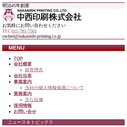
明治45年創業
お気軽にお問い合わせください
TEL
011-781-7501
owlnet@nakanishi-printing.co.jp
MENU
メ
TOP
会社概要
ニ
経営理念
ュ
会社沿革
ー
事業案内
を
当社の個人情報保護について
飛
業務案内
ば
主な設備
す
採用情報
お問い合せ
ニュース＆トピックス