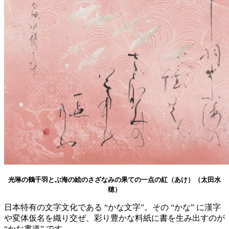
光琳の鶴千羽とぶ海の絵のさざなみの果ての一点の紅（あけ）（太田水
穂）
日本特有の文字文化である “かな文字”。その “かな” に漢字
や変体仮名を織り交ぜ、彩り豊かな料紙に書を生み出すのが
“かな書道” です。