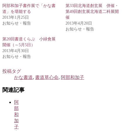
阿部和加子書作展で「かな書
第33回北海道創玄展 併催・
道」を堪能する
第49回創玄展北海道二科展開
2013年1月25日
催
お知らせ・報告
2013年4月20日
お知らせ・報告
第20回書道くらぶ 小緑會展
開催（～5月5日）
2013年4月30日
お知らせ・報告
投稿タグ
かな書道
,
書道草心会
,
阿部和加子
関連記事
阿
部
和
加
子