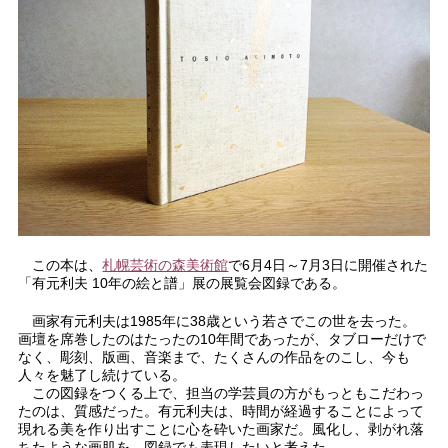
この本は、
札幌芸術の森美術館
で6月4日～7月3日に開催された
「有元利夫 10年の絵と譜」展の展覧会図録である。
画家有元利夫は1985年に38歳という若さでこの世を去った。
画壇を席巻したのはたったの10年間であったが、タブローだけで
なく、彫刻、版画、音楽まで、たくさんの作品をのこし、今も
人々を魅了し続けている。
この図録をつくる上で、担当の学芸員の方がもっともこだわっ
たのは、質感だった。有元利夫は、時間が経過することによって
現れる美を作り出すことに心を砕いた画家だ。風化し、剥がれ落
ちたような画肌を、図録でも表現したいと考えた。