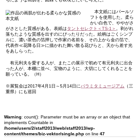
本文紙にはパールソ
フトを使用した。柔ら
かい白色で、ややがさ
がさとした質感がある。表紙は
タントセレクト＜TS-1＞
。剥がれ
落ちたような質感を出すのにぴったりだった。絵柄はごくシンプ
ルに、濃い茶色の箔押しで作家の名前を、その上から金の箔で、
代表作≪花降る日≫に描かれた舞い散る花びらと、天から差す光
をあしらった。
有元利夫を愛する人が、またこの展示で初めて有元利夫に出合
った人が、本棚に並べ、宝物のように、大切にしてくれることを
願っている。（H）
※展覧会は2017年4月1日～5月14日に
パラミタミュージアム
（三
重県）にも巡回
Warning
: count(): Parameter must be an array or an object that
implements Countable in
/home/users/2/staff2013/web/staff2013/wp-
content/themes/biz-vektor/single.php
on line
47