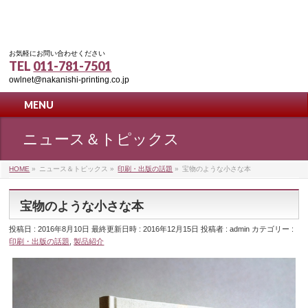
お気軽にお問い合わせください
TEL
011-781-7501
owlnet@nakanishi-printing.co.jp
MENU
ニュース＆トピックス
HOME
»
ニュース＆トピックス
»
印刷・出版の話題
»
宝物のような小さな本
宝物のような小さな本
投稿日 : 2016年8月10日
最終更新日時 : 2016年12月15日
投稿者 :
admin
カテゴリー :
印刷・出版の話題
,
製品紹介