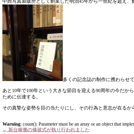
中西写真製版所として創業した明治45年から一世紀を超え、
多くの記念誌の制作に携わらせて
あと10年で100年という大きな節目を迎える90周年の今
ために伝達する。
その真摯な姿勢を目の当たりにし、その行為と意志が在るから
Warning
: count(): Parameter must be an array or an object that imp
←
新台稼働の修祓式が執り行われました