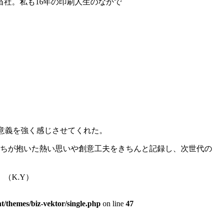
社。私も16年の印刷人生のなかで
意義を強く感じさせてくれた。
員たちが抱いた熱い思いや創意工夫をきちんと記録し、次世代の
（K.Y）
t/themes/biz-vektor/single.php
on line
47