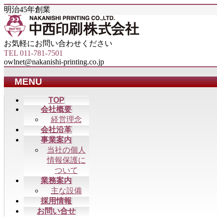
明治45年創業
お気軽にお問い合わせください
TEL 011-781-7501
owlnet@nakanishi-printing.co.jp
MENU
メ
TOP
会社概要
ニ
経営理念
ュ
会社沿革
ー
事業案内
を
当社の個人
飛
情報保護に
ば
ついて
す
業務案内
主な設備
採用情報
お問い合せ