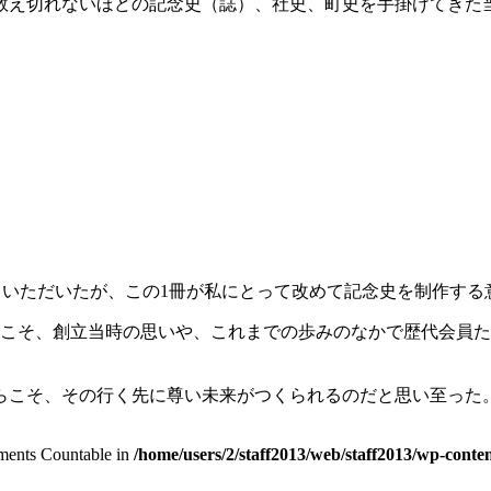
数え切れないほどの記念史（誌）、社史、町史を手掛けてきた当
いただいたが、この1冊が私にとって改めて記念史を制作する
だからこそ、創立当時の思いや、これまでの歩みのなかで歴代会
こそ、その行く先に尊い未来がつくられるのだと思い至った。
lements Countable in
/home/users/2/staff2013/web/staff2013/wp-conten