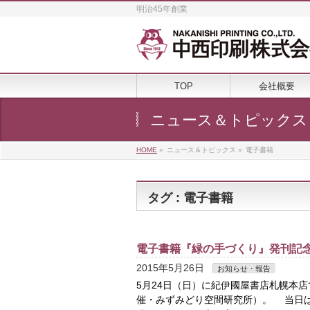
明治45年創業
TOP
会社概要
ニュース＆トピックス
HOME
»
ニュース＆トピックス
»
電子書籍
タグ : 電子書籍
電子書籍『緑の手づくり』発刊記
2015年5月26日
お知らせ・報告
5月24日（日）に紀伊國屋書店札幌本
催・みずみどり空間研究所）。 当日