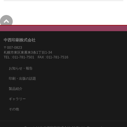
中西印刷株式会社
〒007-0823
札幌市東区東雁来3条1丁目1-34
TEL : 011-781-7501 FAX : 011-781-7516
お知らせ・報告
印刷・出版の話題
製品紹介
ギャラリー
その他