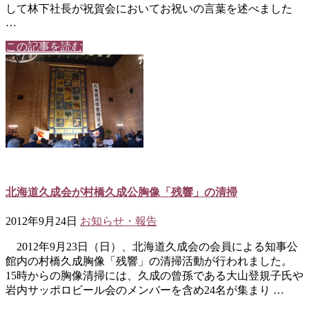
して林下社長が祝賀会においてお祝いの言葉を述べました
…
この記事を読む
北海道久成会が村橋久成公胸像「残響」の清掃
2012年9月24日
お知らせ・報告
2012年9月23日（日）、北海道久成会の会員による知事公
館内の村橋久成胸像「残響」の清掃活動が行われました。
15時からの胸像清掃には、久成の曾孫である大山登規子氏や
岩内サッポロビール会のメンバーを含め24名が集まり …