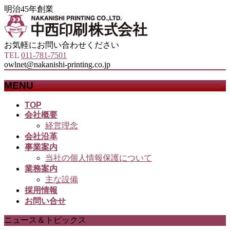
明治45年創業
お気軽にお問い合わせください
TEL
011-781-7501
owlnet@nakanishi-printing.co.jp
MENU
メ
TOP
会社概要
ニ
経営理念
ュ
会社沿革
ー
事業案内
を
当社の個人情報保護について
飛
業務案内
ば
主な設備
す
採用情報
お問い合せ
ニュース＆トピックス