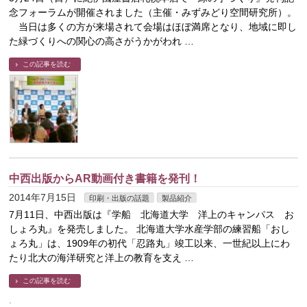
念フォーラムが開催されました（主催・みずみどり空間研究所）。
当日は多くの方が来場されて会場はほぼ満席となり、地域に即し
た緑づくりへの関心の高さがうかがわれ …
この記事を読む
中西出版からAR動画付き書籍を発刊！
2014年7月15日
印刷・出版の話題
製品紹介
7月11日、中西出版は『学船 北海道大学 洋上のキャンパス お
しょろ丸』を発売しました。 北海道大学水産学部の練習船「おし
ょろ丸」は、1909年の初代「忍路丸」竣工以来、一世紀以上にわ
たり北大の海洋研究と洋上の教育を支え …
この記事を読む