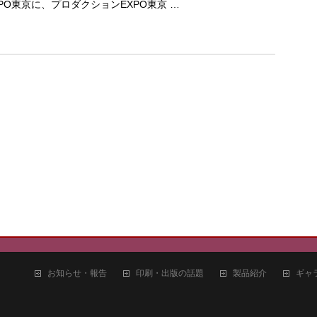
PO東京に、プロダクションEXPO東京 …
お知らせ・報告
印刷・出版の話題
製品紹介
ギャ
4