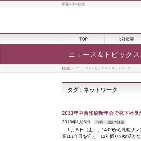
明治45年創業
TOP
会社概要
ニュース＆トピックス
HOME
»
ニュース＆トピックス
»
ネットワーク
タグ : ネットワーク
2013年中西印刷新年会で林下社
2013年1月6日
印刷・出版の話題
１月５日（土）、14:00から札幌サン
業101年目を迎え、13年振りの復活