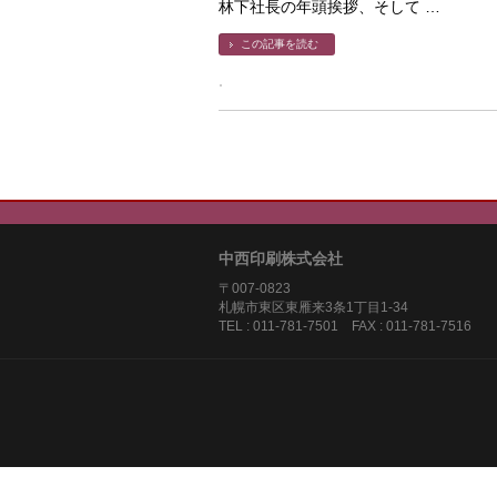
林下社長の年頭挨拶、そして …
この記事を読む
中西印刷株式会社
〒007-0823
札幌市東区東雁来3条1丁目1-3
TEL : 011-781-7501 FAX : 011-781-7516