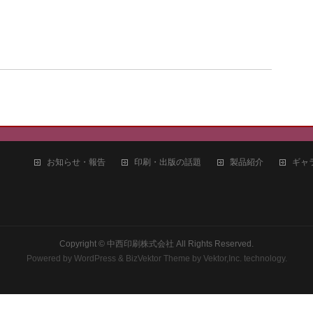
お知らせ・報告
印刷・出版の話題
製品紹介
ギャ
4
Copyright ©
中西印刷株式会社
All Rights Reserved.
Powered by
WordPress
&
BizVektor Theme
by
Vektor,Inc.
technology.