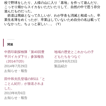
校で野球をしたり、人様の山に入り「基地」を作って遊んだり、
こっそり畑からスイカをいただいたりして、自然の中で思う存分
遊んだものだった。
鉄道は廃線となって久しいが、わが学舎も消滅と相成った。卒
業生名簿をめくったが、卒業はしていないため自分の名は載って
いなかった。ちょっと寂しい…。（Y）
関連
中西印刷探検隊「第40回豊
地域の歴史とこれからの子
平川イカダ下り」参加報告
どもたちをつなぐ
（2014/7/20）
2016年8月23日
2014年7月29日
製品紹介
お知らせ・報告
田中和夫氏登場のBS11「と
ことん紀行」が放送されま
した。
2013年8月6日
お知らせ・報告