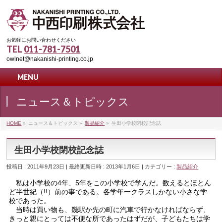
お気軽にお問い合わせください
TEL
011-781-7501
owlnet@nakanishi-printing.co.jp
MENU
ニュース＆トピックス
HOME
»
ニュース＆トピックス
»
製品紹介
»
生田小学校閉校記念誌
生田小学校閉校記念誌
投稿日 : 2011年9月23日
最終更新日時 : 2013年1月6日
カテゴリー :
製品紹介
私は小学校の4年、5年をこの小学校で学んだ。数えるとほとん
ど半世紀（!!）前の事である。各学年一クラスしかない小さな学
校であった。
当時は買い物も、幾駅か先の町に汽車で行かなければならず、
きっと親にとっては不便な所であったはずだが、子どもたちは学