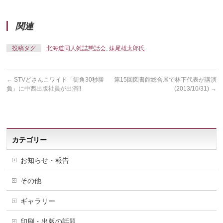
関連
投稿タグ
北海道同人雑誌懇話会
,
妹尾雄太郎氏
←
STVどさんこワイド「街角30秒勝
第15回図書館総合展で林下代表が講演
負」に中西出版社員が出演!!
(2013/10/31)
→
カテゴリー
お知らせ・報告
その他
ギャラリー
印刷・出版の話題