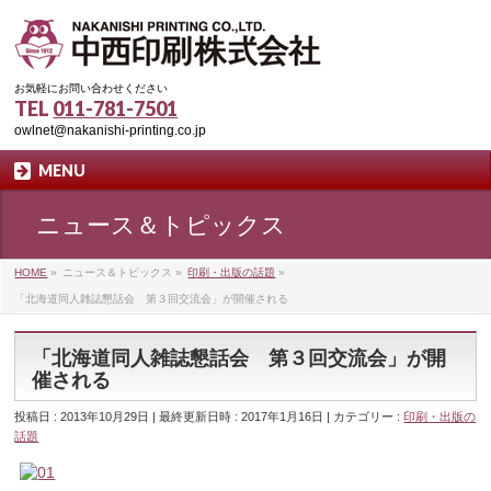
お気軽にお問い合わせください
TEL
011-781-7501
owlnet@nakanishi-printing.co.jp
MENU
ニュース＆トピックス
HOME
»
ニュース＆トピックス
»
印刷・出版の話題
»
「北海道同人雑誌懇話会 第３回交流会」が開催される
「北海道同人雑誌懇話会 第３回交流会」が開
催される
投稿日 : 2013年10月29日
最終更新日時 : 2017年1月16日
カテゴリー :
印刷・出版の
話題