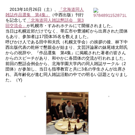
2013年10月26日（土）、
『北海道同人
雑誌作品選集 第4集』
（中西出版）刊行
を記念して
「北海道同人雑誌懇話会 第3
回交流会」
が札幌市・すみれホテルにて開催されました。
当日は札幌近郊だけでなく、帯広市や豊浦町から出席された団体
もあり、参加者は17団体35名を数えました。
呼びかけ人である田中和夫氏（札幌文学会）の挨拶の後、林下中
西出版代表の乾杯で懇親会が始まり、文芸評論家の妹尾雄太郎氏
からの祝辞や、『作品選集 第4集』に掲載された著者の皆さん
からのスピーチがあり、和やかに各団体の交流が行われました。
前回の懇話会例会から、北海学園大学内の同人雑誌サークル（2
団体）が参加し、当日も指導教官と共に3名の学生さんが出席さ
れ、高年齢化が進む同人雑誌活動の中での明るい話題となりまし
た。（Y)