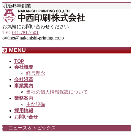
明治45年創業
お気軽にお問い合わせください
TEL
011-781-7501
owlnet@nakanishi-printing.co.jp
MENU
メ
TOP
会社概要
ニ
経営理念
ュ
会社沿革
ー
事業案内
を
当社の個人情報保護について
飛
業務案内
ば
主な設備
す
採用情報
お問い合せ
ニュース＆トピックス