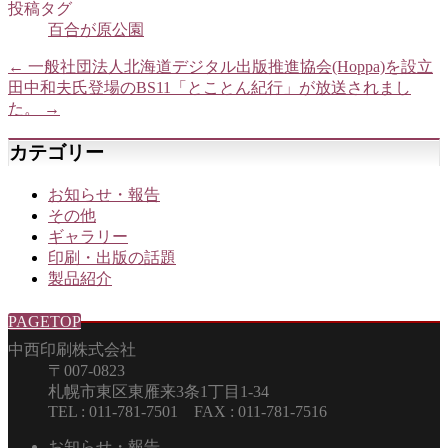
投稿タグ
百合が原公園
←
一般社団法人北海道デジタル出版推進協会(Hoppa)を設立
田中和夫氏登場のBS11「とことん紀行」が放送されまし
た。
→
カテゴリー
お知らせ・報告
その他
ギャラリー
印刷・出版の話題
製品紹介
PAGETOP
中西印刷株式会社
〒007-0823
札幌市東区東雁来3条1丁目1-34
TEL : 011-781-7501 FAX : 011-781-7516
お知らせ・報告