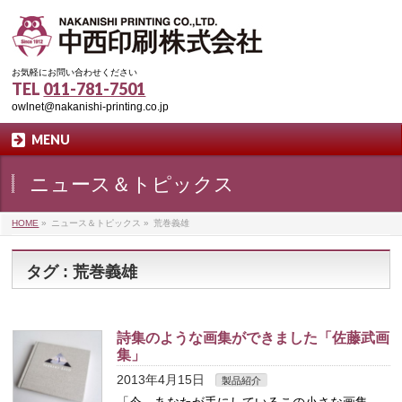
お気軽にお問い合わせください
TEL
011-781-7501
owlnet@nakanishi-printing.co.jp
MENU
ニュース＆トピックス
HOME
»
ニュース＆トピックス
»
荒巻義雄
タグ : 荒巻義雄
詩集のような画集ができました「佐藤武画
集」
2013年4月15日
製品紹介