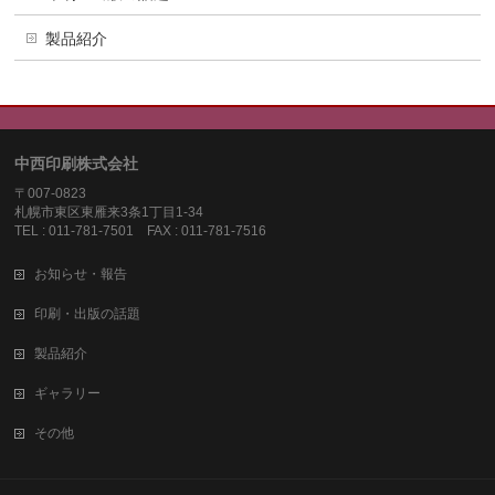
製品紹介
中西印刷株式会社
〒007-0823
札幌市東区東雁来3条1丁目1-34
TEL : 011-781-7501 FAX : 011-781-7516
お知らせ・報告
印刷・出版の話題
製品紹介
ギャラリー
その他