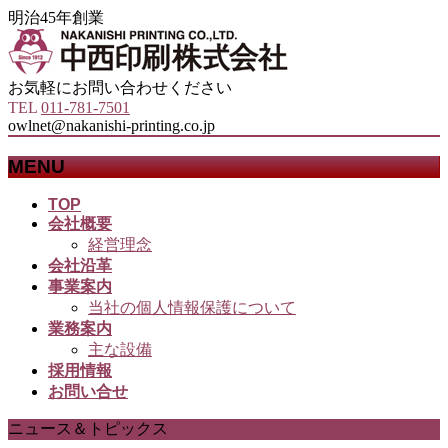
明治45年創業
お気軽にお問い合わせください
TEL
011-781-7501
owlnet@nakanishi-printing.co.jp
MENU
メ
TOP
会社概要
ニ
経営理念
ュ
会社沿革
ー
事業案内
を
当社の個人情報保護について
飛
業務案内
ば
主な設備
す
採用情報
お問い合せ
ニュース＆トピックス