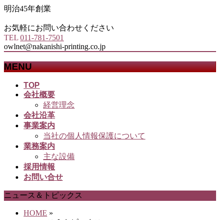
明治45年創業
お気軽にお問い合わせください
TEL
011-781-7501
owlnet@nakanishi-printing.co.jp
MENU
メ
TOP
会社概要
ニ
経営理念
ュ
会社沿革
ー
事業案内
を
当社の個人情報保護について
飛
業務案内
ば
主な設備
す
採用情報
お問い合せ
ニュース＆トピックス
HOME
»