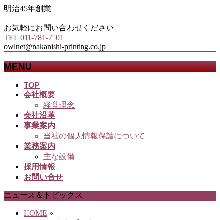
明治45年創業
お気軽にお問い合わせください
TEL
011-781-7501
owlnet@nakanishi-printing.co.jp
MENU
メ
TOP
会社概要
ニ
経営理念
ュ
会社沿革
ー
事業案内
を
当社の個人情報保護について
飛
業務案内
ば
主な設備
す
採用情報
お問い合せ
ニュース＆トピックス
HOME
»