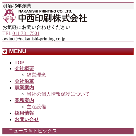
明治45年創業
お気軽にお問い合わせください
TEL
011-781-7501
owlnet@nakanishi-printing.co.jp
MENU
メ
TOP
会社概要
ニ
経営理念
ュ
会社沿革
ー
事業案内
を
当社の個人情報保護について
飛
業務案内
ば
主な設備
す
採用情報
お問い合せ
ニュース＆トピックス