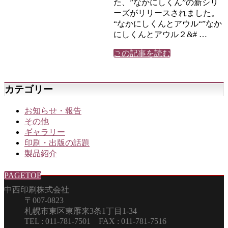
た、”なかにしくん”の新シリ
ーズがリリースされました。
“なかにしくんとアウル“”なか
にしくんとアウル２&# …
この記事を読む
カテゴリー
お知らせ・報告
その他
ギャラリー
印刷・出版の話題
製品紹介
PAGETOP
中西印刷株式会社
〒007-0823
札幌市東区東雁来3条1丁目1-34
TEL : 011-781-7501 FAX : 011-781-7516