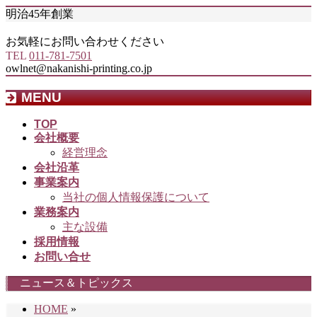
明治45年創業
お気軽にお問い合わせください
TEL
011-781-7501
owlnet@nakanishi-printing.co.jp
MENU
メ
TOP
会社概要
ニ
経営理念
ュ
会社沿革
ー
事業案内
を
当社の個人情報保護について
飛
業務案内
ば
主な設備
す
採用情報
お問い合せ
ニュース＆トピックス
HOME
»