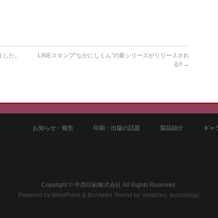
ました。
LINEスタンプ”なかにしくん”の新シリーズがリリースされ
る!!
→
お知らせ・報告
印刷・出版の話題
製品紹介
ギャ
4
Copyright ©
中西印刷株式会社
All Rights Reserved.
Powered by
WordPress
&
BizVektor Theme
by
Vektor,Inc.
technology.