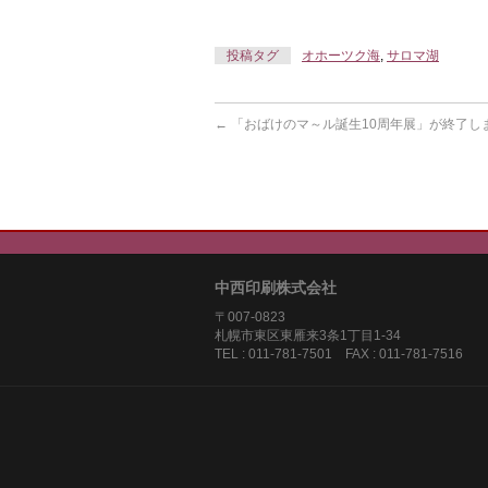
投稿タグ
オホーツク海
,
サロマ湖
←
「おばけのマ～ル誕生10周年展」が終了し
中西印刷株式会社
〒007-0823
札幌市東区東雁来3条1丁目1-3
TEL : 011-781-7501 FAX : 011-781-7516