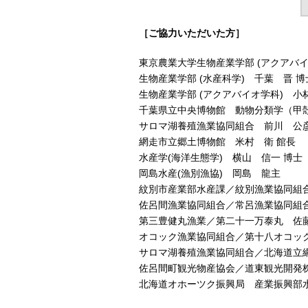
［ご協力いただいた方］
東京農業大学生物産業学部 (アクアバイ
生物産業学部 (水産科学) 千葉 晋 博
生物産業学部 (アクアバイオ学科) 小
千葉県立中央博物館 動物分類学（甲殻
サロマ湖養殖漁業協同組合 前川 公彦
網走市立郷土博物館 米村 衛 館長
水産学(海洋生態学) 横山 信一 博士
岡島水産(漁別漁協) 岡島 龍主
紋別市産業部水産課／紋別漁業協同組
佐呂間漁業協同組合／常呂漁業協同組
第三豊健丸漁業／第二十一万泰丸 佐藤
オコック漁業協同組合／第十八オコッ
サロマ湖養殖漁業協同組合／北海道立
佐呂間町観光物産協会／道東観光開発
北海道オホーツク振興局 産業振興部