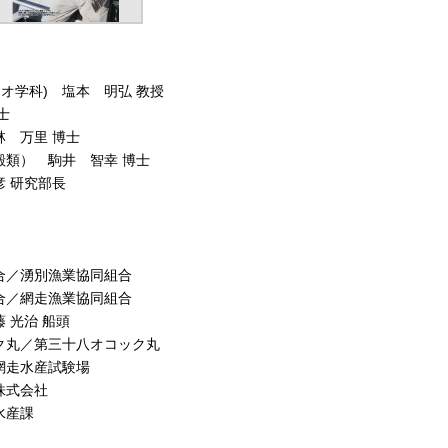
オ学科) 塩本 明弘 教授
士
林 万里 博士
類） 駒井 智幸 博士
 研究部長
合／湧別漁業協同組合
合／網走漁業協同組合
 光治 船頭
ク丸／第三十八オコック丸
網走水産試験場
株式会社
水産課