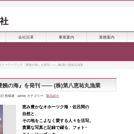
会社沿革
事業案内
業務案内
ストーリーブック『豊饒の海』を発刊 ―― (株)第八恵祐丸漁業
饒の海』を発刊 ―― (株)第八恵祐丸漁業
6日
投稿者 :
admin
カテゴリー :
製品紹介
恵み豊かなオホーツク海・佐呂間の
自然と、
その地をこよなく愛する人々を活写。
貴重な写真と記録で綴る、フォト･