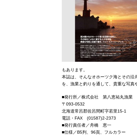
もあります。
本誌は、そんなオホーツク海とその沿
を、漁業と釣りを通して、貴重な写真
■発行所／株式会社 第八恵祐丸漁業
〒093-0532
北海道常呂郡佐呂間町字若里15-1
電話・FAX (01587)2-2373
■発行責任者／舟橋 恵一
■仕様／B5判、96頁、フルカラー