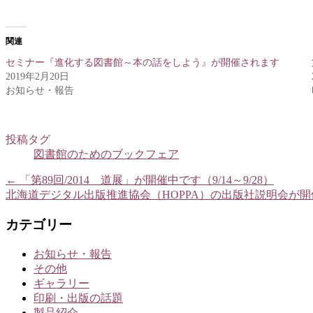
関連
セミナー『進化する図書館～本の話をしよう』が開催されます
2019年2月20日
お知らせ・報告
投稿タグ
図書館のためのブックフェア
←
「第89回/2014 道展」が開催中です（9/14～9/28）
北海道デジタル出版推進協会（HOPPA）の出版社説明会が
カテゴリー
お知らせ・報告
その他
ギャラリー
印刷・出版の話題
製品紹介