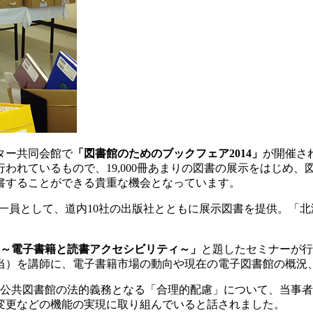
ンター共同会館で
「図書館のためのブックフェア2014」
が開催さ
行われているもので、19,000冊あまりの図書の展示をはじめ
書することができる貴重な機会となっています。
の一員として、道内10社の出版社とともに展示図書を提供。「北
～電子書籍と読書アクセシビリティ～」
と題したセミナーが行
当）を講師に、電子書籍市場の動向や現在の電子図書館の概況
り、公共図書館の法的義務となる「合理的配慮」について、当事
変更などの機能の実現に取り組んでいると話されました。