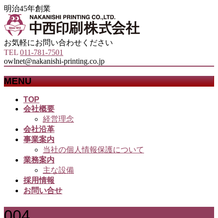
明治45年創業
お気軽にお問い合わせください
TEL
011-781-7501
owlnet@nakanishi-printing.co.jp
MENU
メ
TOP
会社概要
ニ
経営理念
ュ
会社沿革
ー
事業案内
を
当社の個人情報保護について
飛
業務案内
ば
主な設備
す
採用情報
お問い合せ
004