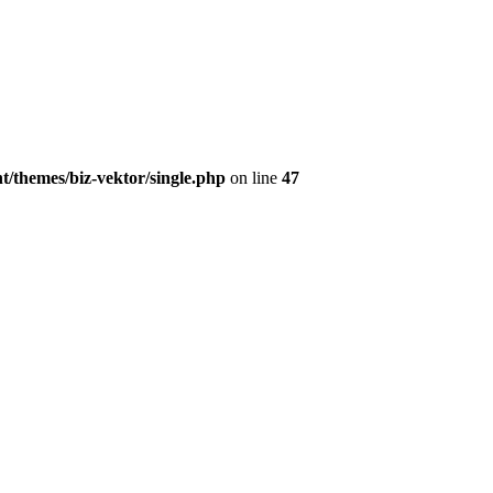
t/themes/biz-vektor/single.php
on line
47