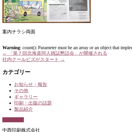
案内チラシ両面
Warning
: count(): Parameter must be an array or an object that imp
←
「第７回北海道同人雑誌懇話会」が開催される
社内クールビズがスタート
→
カテゴリー
お知らせ・報告
その他
ギャラリー
印刷・出版の話題
製品紹介
PAGETOP
中西印刷株式会社