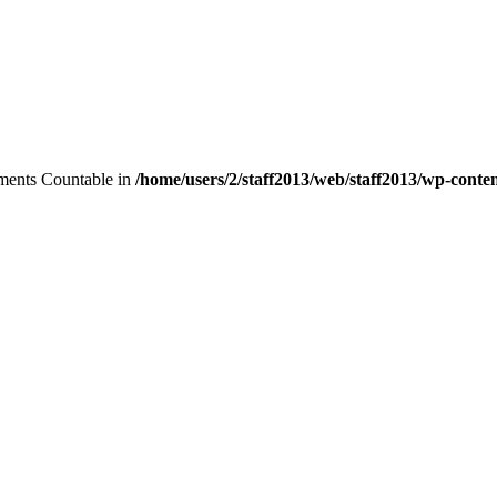
lements Countable in
/home/users/2/staff2013/web/staff2013/wp-conten