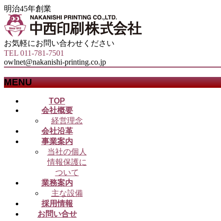
明治45年創業
お気軽にお問い合わせください
TEL 011-781-7501
owlnet@nakanishi-printing.co.jp
MENU
メ
TOP
会社概要
ニ
経営理念
ュ
会社沿革
ー
事業案内
を
当社の個人
飛
情報保護に
ば
ついて
す
業務案内
主な設備
採用情報
お問い合せ