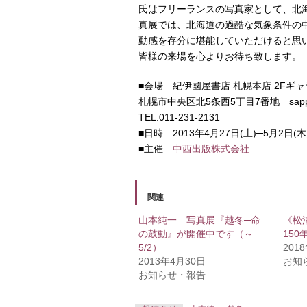
氏はフリーランスの写真家として、北
真展では、北海道の過酷な気象条件の
動感を存分に堪能していただけると思
皆様の来場を心よりお待ち致します。
■会場 紀伊國屋書店 札幌本店 2Fギ
札幌市中央区北5条西5丁目7番地 sapp
TEL.011-231-2131
■日時 2013年4月27日(土)─5月2日
■主催
中西出版株式会社
関連
山本純一 写真展『越冬─命
《松
の鼓動』が開催中です（～
15
5/2）
201
2013年4月30日
お知
お知らせ・報告