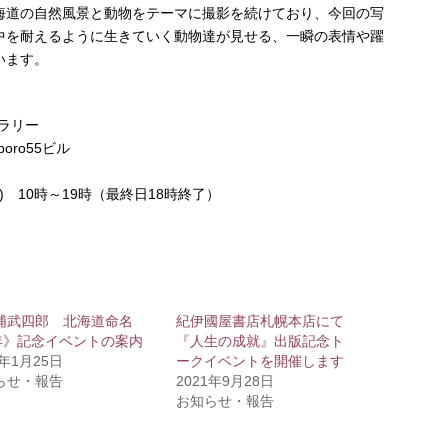
海道の自然風景と動物をテーマに撮影を続けており、今回の写
中を耐えるように生きていく動物達が見せる、一瞬の表情や躍
います。
ャラリー
oro55ビル
(木) 10時～19時（最終日18時終了）
浦武四郎 北海道命名
紀伊國屋書店札幌本店にて
0年》記念イベントの案内
『人生の成就』出版記念ト
8年1月25日
ークイベントを開催します
らせ・報告
2021年9月28日
お知らせ・報告