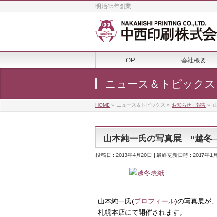
明治45年創業
TOP
会社概要
ニュース＆トピックス
HOME
»
ニュース＆トピックス
»
お知らせ・報告
»
山
山本純一氏の写真展 “越冬─命
投稿日 : 2013年4月20日
最終更新日時 : 2017年1
山本純一氏(
プロフィール
)の写真展が、
札幌本店にて開催されます。