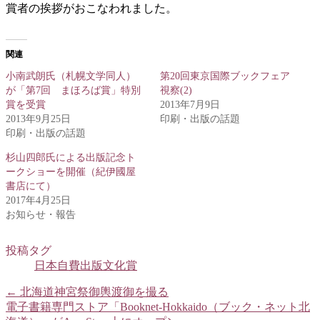
賞者の挨拶がおこなわれました。
関連
小南武朗氏（札幌文学同人）
第20回東京国際ブックフェア
が「第7回 まほろば賞」特別
視察(2)
賞を受賞
2013年7月9日
2013年9月25日
印刷・出版の話題
印刷・出版の話題
杉山四郎氏による出版記念ト
ークショーを開催（紀伊國屋
書店にて）
2017年4月25日
お知らせ・報告
投稿タグ
日本自費出版文化賞
←
北海道神宮祭御輿渡御を撮る
電子書籍専門ストア「Booknet-Hokkaido（ブック・ネット北