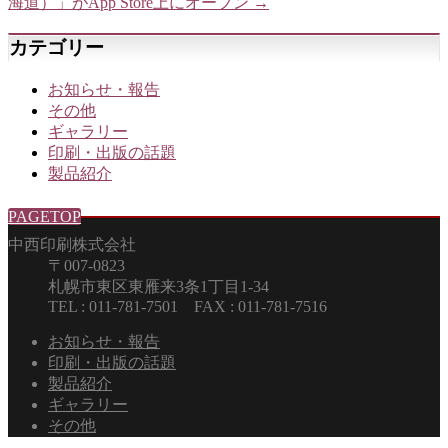
海道）」がApp Store上にオープン
→
カテゴリー
お知らせ・報告
その他
ギャラリー
印刷・出版の話題
製品紹介
PAGETOP
中西印刷株式会社
〒007-0823
札幌市東区東雁来3条1丁目1-34
TEL : 011-781-7501 FAX : 011-781-7516
お知らせ・報告
印刷・出版の話題
製品紹介
ギャラリー
その他