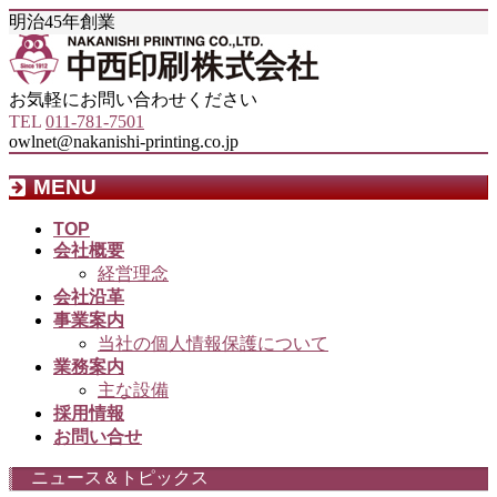
明治45年創業
お気軽にお問い合わせください
TEL
011-781-7501
owlnet@nakanishi-printing.co.jp
MENU
メ
TOP
会社概要
ニ
経営理念
ュ
会社沿革
ー
事業案内
を
当社の個人情報保護について
飛
業務案内
ば
主な設備
す
採用情報
お問い合せ
ニュース＆トピックス